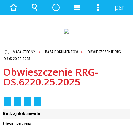
panel
Strona
Wyszukiwarka
Narzędzia
Menu
Menu
główna
główne
szczegółowe
MAPA STRONY
BAZA DOKUMENTÓW
OBWIESZCZENIE RRG-
OS.6220.25.2025
Obwieszczenie RRG-
OS.6220.25.2025
Rodzaj dokumentu
Obwieszczenia