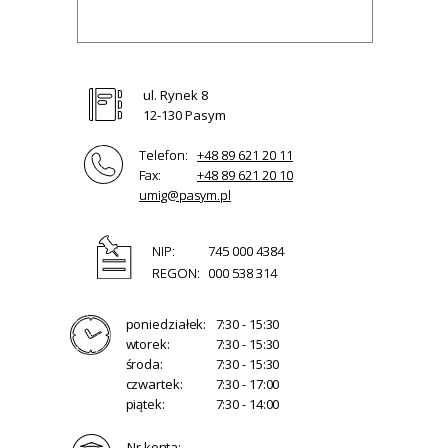
ul. Rynek 8
12-130 Pasym
Telefon:
+48 89 621 20 11
Fax:
+48 89 621 20 10
umig@pasym.pl
NIP:
745 000 4384
REGON:
000 538 314
poniedziałek:
7:30 - 15:30
wtorek:
7:30 - 15:30
środa:
7:30 - 15:30
czwartek:
7:30 - 17:00
piątek:
7:30 - 14:00
Nr konta: