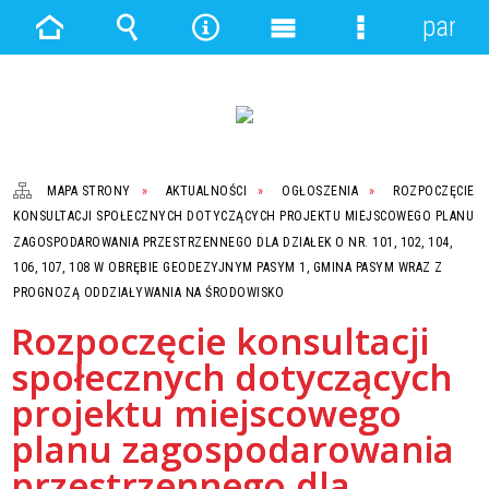
panel
Strona
Wyszukiwarka
Narzędzia
Menu
Menu
główna
główne
szczegółowe
MAPA STRONY
AKTUALNOŚCI
OGŁOSZENIA
ROZPOCZĘCIE
KONSULTACJI SPOŁECZNYCH DOTYCZĄCYCH PROJEKTU MIEJSCOWEGO PLANU
ZAGOSPODAROWANIA PRZESTRZENNEGO DLA DZIAŁEK O NR. 101, 102, 104,
106, 107, 108 W OBRĘBIE GEODEZYJNYM PASYM 1, GMINA PASYM WRAZ Z
PROGNOZĄ ODDZIAŁYWANIA NA ŚRODOWISKO
Rozpoczęcie konsultacji
społecznych dotyczących
projektu miejscowego
planu zagospodarowania
przestrzennego dla