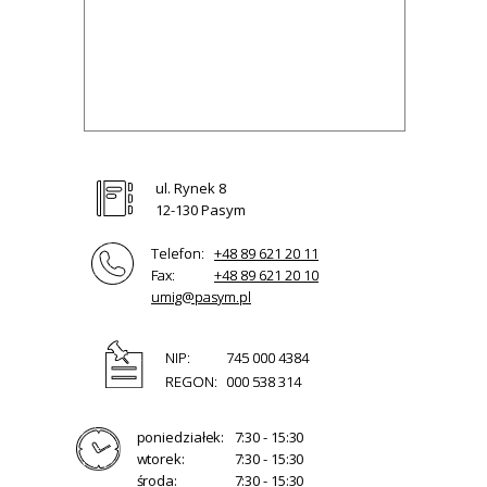
ul. Rynek 8
12-130 Pasym
Telefon:
+48 89 621 20 11
Fax:
+48 89 621 20 10
umig@pasym.pl
NIP:
745 000 4384
REGON:
000 538 314
poniedziałek:
7:30 - 15:30
wtorek:
7:30 - 15:30
środa:
7:30 - 15:30