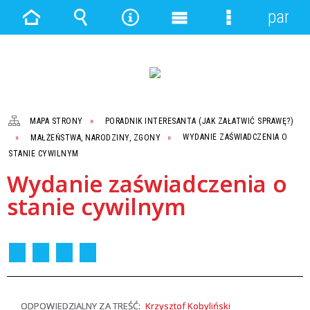
panel
Strona
Wyszukiwarka
Narzędzia
Menu
Menu
główna
główne
szczegółowe
MAPA STRONY
PORADNIK INTERESANTA (JAK ZAŁATWIĆ SPRAWĘ?)
MAŁŻEŃSTWA, NARODZINY, ZGONY
WYDANIE ZAŚWIADCZENIA O
STANIE CYWILNYM
Wydanie zaświadczenia o
stanie cywilnym
ODPOWIEDZIALNY ZA TREŚĆ:
Krzysztof Kobyliński